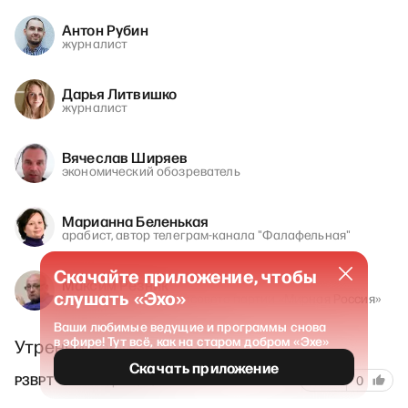
Антон Рубин
журналист
Дарья Литвишко
журналист
Вячеслав Ширяев
экономический обозреватель
Марианна Беленькая
арабист, автор телеграм-канала "Фалафельная"
Скачайте приложение, чтобы
Максим Резник
слушать «Эхо»
политик и член политсовета партии «Мирная Россия»
Ваши любимые ведущие и программы снова
в эфире! Тут всё, как на старом добром «Эхе»
Утренний эфир с гостями
Скачать приложение
113
РЗВРТ
27 января 2026
1
0