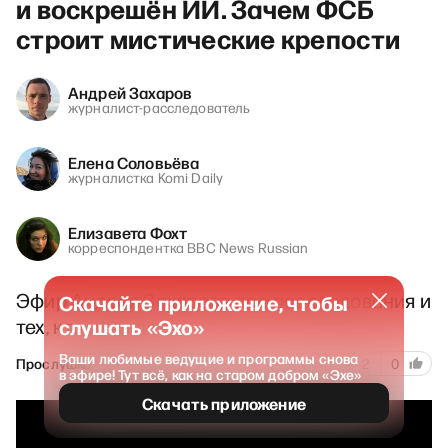
и воскрешён ИИ. Зачем ФСБ
строит мистические крепости
Андрей Захаров
журналист-расследователь
Елена Соловьёва
журналистка Komi Daily
Елизавета Фохт
корреспондентка BBC News Russian
Эфир Андрея Захарова про расследования и
Скачайте приложение, чтобы
тех, кто их делает
слушать «Эхо»
Ваши любимые ведущие и программы снова
139
Прослушка
24 апреля 2026
2
0
в эфире! Тут всё, как на старом добром «Эхе»
Скачать приложение