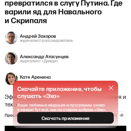
превратился в слугу Путина. Где
варили яд для Навального
и Скрипаля
Андрей Захаров
журналист-расследователь
Александр Атасунцев
журналист «Дождя»
Катя Аренина
журналистка
Скачайте приложение, чтобы
слушать «Эхо»
Эфир Андрея Захарова про расследования и
тех, кто их делает
Ваши любимые ведущие и программы снова
в эфире! Тут всё, как на старом добром «Эхе»
174
Прослушка
17 апреля 2026
3
0
Скачать приложение