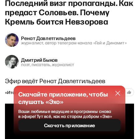
Последний визг пропаганды. Как
предаст Соловьев. Почему
Кремль боится Невзорова
Ренат Давлетгильдеев
журналист, автор телеграм-канала «Гей и Динамит»
Дмитрий Быков
поэт, писатель, журналист
Эфир ведёт Ренат Давлетгильдеев
307
«Итоги с Быковым»
2 октября 2024
0
0
Скачайте приложение, чтобы
слушать «Эхо»
Ваши любимые ведущие и программы снова
в эфире! Тут всё, как на старом добром «Эхе»
Скачать приложение