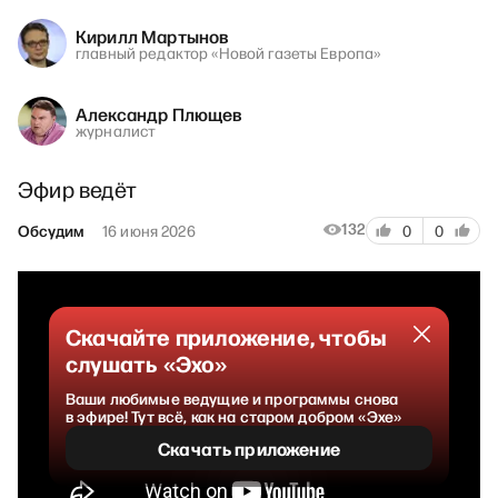
Кирилл Мартынов
главный редактор «Новой газеты Европа»
Александр Плющев
журналист
Эфир ведёт
132
Обсудим
16 июня 2026
0
0
Скачайте приложение, чтобы
слушать «Эхо»
Ваши любимые ведущие и программы снова
в эфире! Тут всё, как на старом добром «Эхе»
Скачать приложение