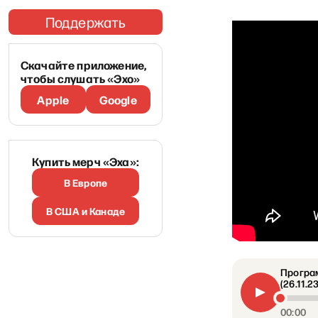
Поддержать
Скачайте приложение,
чтобы слушать «Эхо»
Apple
Google
Купить мерч «Эха»:
В Европе
В США и Канаде
Програм
(26.11.23
00:00