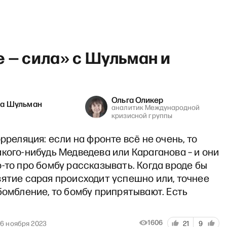
 — сила» с Шульман и
Ольга Оликер
на Шульман
аналитик Международной
зарева Тут» с Александрой 
кризисной группы
орреляция: если на фронте всё не очень, то
кого-нибудь Медведева или Караганова – и они
-то про бомбу рассказывать. Когда вроде бы
ятие сарая происходит успешно или, точнее
бомбление, то бомбу припрятывают. Есть
1606
26 ноября 2023
21
9