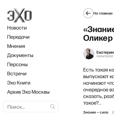
На главную
«Знание
Новости
Оликер
Передачи
Мнения
Екатери
Документы
«Ла
политолог
Персоны
Есть такая к
Встречи
выпускают ка
Эхо Книги
начинают что
очередное вз
Архив Эха Москвы
сказать, раз
такое?..
Знание — сила