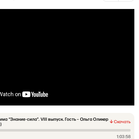
ма “Знание-сила”. VIII выпуск. Гость – Ольга Оликер
Скачать
)
1:03:58