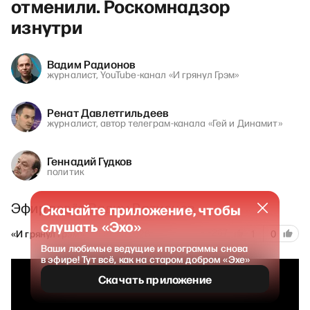
отменили. Роскомнадзор
изнутри
Вадим Радионов
журналист, YouTube-канал «И грянул Грэм»
Ренат Давлетгильдеев
журналист, автор телеграм-канала «Гей и Динамит»
Геннадий Гудков
политик
Эфир ведёт Вадим Радионов
Скачайте приложение, чтобы
слушать «Эхо»
267
«И грянул Грэм»
4 июня 2026
1
0
Ваши любимые ведущие и программы снова
в эфире! Тут всё, как на старом добром «Эхе»
Скачать приложение