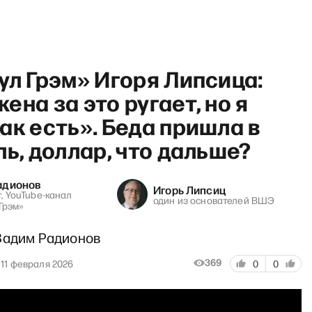
ул Грэм» Игоря Липсица:
ена за это ругает, но я
ак есть». Беда пришла в
ль, доллар, что дальше?
тоги» с Дмитрием Быковым: С
адионов
Игорь Липсиц
, YouTube-канал
один из основателей ВШЭ
Грэм»
Вадим Радионов
369
11 февраля 2026
0
0