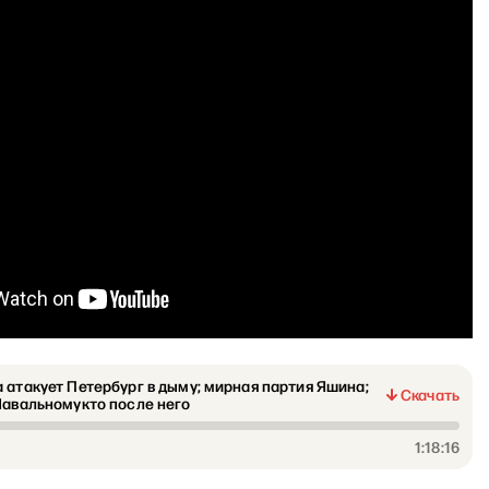
 атакует Петербург в дыму; мирная партия Яшина;
Скачать
Навальномукто после него
1:18:16