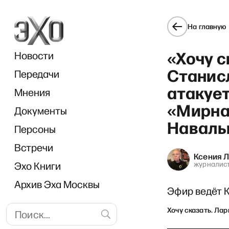
На главную
«Хочу с
Новости
Станис
Передачи
атакует
Мнения
«Мирная
Документы
«И 
Навальн
Персоны
Встречи
Ксения 
Эхо Книги
журналис
Архив Эха Москвы
Эфир ведёт 
Хочу сказать. Ла