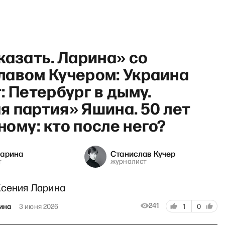
казать. Ларина» со
лавом Кучером: Украина
: Петербург в дыму.
 партия» Яшина. 50 лет
грянул Грэм»: Путин в бреду,
ому: кто после него?
Ларина
Станислав Кучер
т
журналист
Ксения Ларина
241
рина
3 июня 2026
1
0