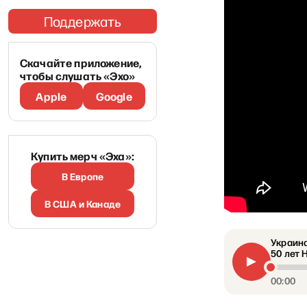
Поддержать
Скачайте приложение,
чтобы слушать «Эхо»
Apple
Google
Купить мерч «Эха»:
В Европе
В США и Канаде
Украина
50 лет 
00:00