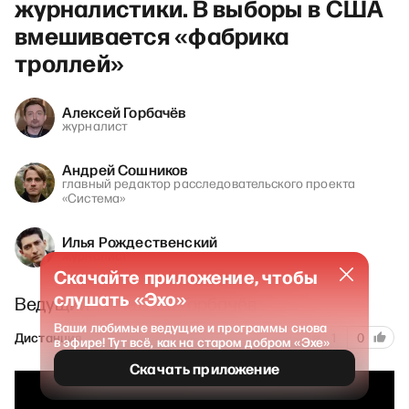
журналистики. В выборы в США
вмешивается «фабрика
троллей»
Алексей Горбачёв
журналист
Андрей Сошников
главный редактор расследовательского проекта
«Система»
Илья Рождественский
журналист
Скачайте приложение, чтобы
слушать «Эхо»
Ведущий – Алексей Горбачёв
Ваши любимые ведущие и программы снова
133
Дистанция
20 сентября 2024
1
0
в эфире! Тут всё, как на старом добром «Эхе»
Скачать приложение