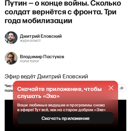
Путин — о конце войны. Сколько
солдат вернётся с фронта. Три
года мобилизации
Дмитрий Еловский
журналист
Владимир Пастухов
политолог
Эфир ведёт Дмитрий Еловский
Чисто конкретная
Скачайте приложение, чтобы
634
22 сентября 2025
4
2
политика
слушать «Эхо»
Ваши любимые ведущие и программы снова
в эфире! Тут всё, как на старом добром «Эхе»
Скачать приложение