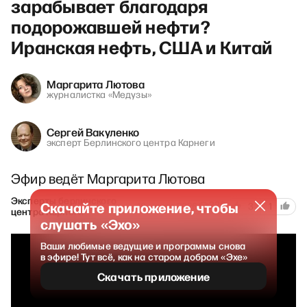
зарабывает благодаря
подорожавшей нефти?
Иранская нефть, США и Китай
Маргарита Лютова
журналистка «Медузы»
Сергей Вакуленко
эксперт Берлинского центра Карнеги
Эфир ведёт Маргарита Лютова
Эксперты берлинского
Скачайте приложение, чтобы
220
18 марта 2026
3
1
центра Карнеги
слушать «Эхо»
Ваши любимые ведущие и программы снова
в эфире! Тут всё, как на старом добром «Эхе»
Скачать приложение