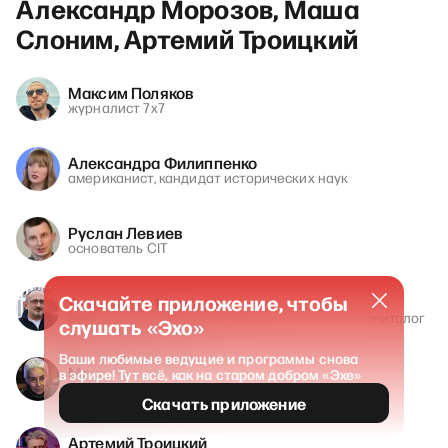
Александр Морозов, Маша
Слоним, Артемий Троицкий
Максим Поляков
журналист 7х7
Александра Филиппенко
американист, кандидат исторических наук
Руслан Левиев
основатель CIT
Скачайте приложение, чтобы
Александр Морозов
руководитель Института свободной России, политолог
слушать «Эхо»
Ваши любимые ведущие и программы снова
Маша Слоним
в эфире! Тут всё, как на старом добром «Эхе»
журналист
Скачать приложение
Артемий Троицкий