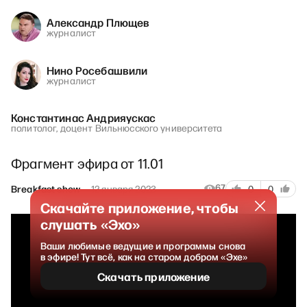
Александр Плющев
журналист
Нино Росебашвили
журналист
Константинас Андрияускас
политолог, доцент Вильнюсского университета
Фрагмент эфира от 11.01
67
Breakfast show
12 января 2023
0
0
Скачайте приложение, чтобы
слушать «Эхо»
Ваши любимые ведущие и программы снова
в эфире! Тут всё, как на старом добром «Эхе»
Скачать приложение