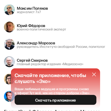
Максим Поляков
журналист 7х7
Юрий Фёдоров
военно-политический эксперт
Александр Морозов
руководитель Института свободной России, политолог
Сергей Смирнов
главный редактор издания «Медиазона»
Скачайте приложение, чтобы
Маша Воронцова
слушать «Эхо»
морской биолог
Ваши любимые ведущие и программы снова
в эфире! Тут всё, как на старом добром «Эхе»
Пётр Олещук
политолог
Скачать приложение