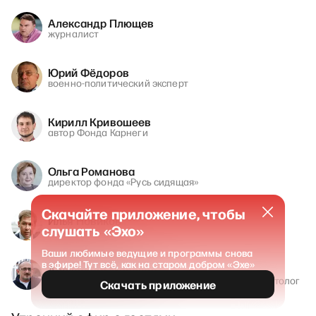
Александр Плющев
журналист
Юрий Фёдоров
военно-политический эксперт
Кирилл Кривошеев
автор Фонда Карнеги
Ольга Романова
директор фонда «Русь сидящая»
Скачайте приложение, чтобы
Илья Новиков
слушать «Эхо»
адвокат
Ваши любимые ведущие и программы снова
в эфире! Тут всё, как на старом добром «Эхе»
Александр Морозов
руководитель Института свободной России, политолог
Скачать приложение