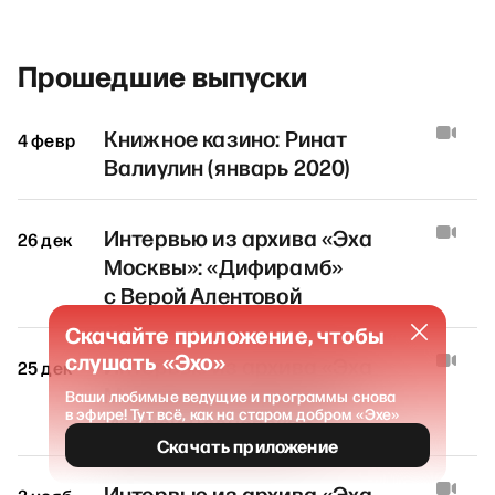
Прошедшие выпуски
Книжное казино: Ринат
4 февр
Валиулин (январь 2020)
Интервью из архива «Эха
26 дек
Москвы»: «Дифирамб»
с Верой Алентовой
Скачайте приложение, чтобы
слушать «Эхо»
Интервью из архива «Эха
25 дек
Москвы»: «Без дураков» с
Ваши любимые ведущие и программы снова
в эфире! Тут всё, как на старом добром «Эхе»
Иреной Лесневской
Скачать приложение
Интервью из архива «Эха