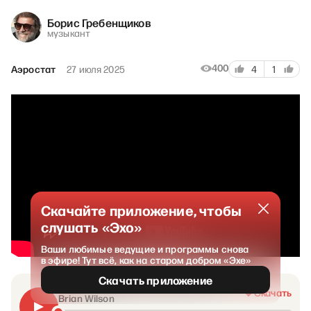
Борис Гребенщиков
музыкант
400
Аэростат
27 июля 2025
4
1
Скачайте приложение, чтобы
слушать «Эхо»
Ваши любимые ведущие и программы снова
в эфире! Тут всё, как на старом добром «Эхе»
Скачать приложение
«Аэростат» Бориса Гребенщикова:
Скачать
Brian Wilson