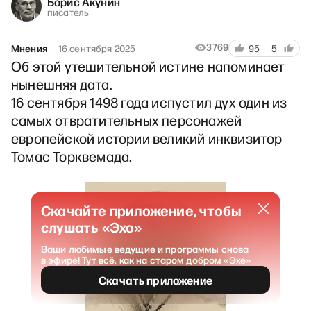
Борис Акунин
писатель
3769
Мнения
16 сентября 2025
95
5
Об этой утешительной истине напоминает
нынешняя дата.
16 сентября 1498 года испустил дух один из
самых отвратительных персонажей
европейской истории великий инквизитор
Томас Торквемада.
Скачайте приложение, чтобы
слушать «Эхо»
Ваши любимые ведущие и программы снова
в эфире! Тут всё, как на старом добром «Эхе»
Скачать приложение