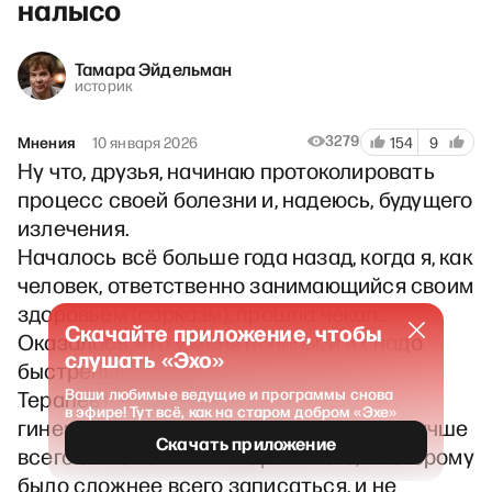
налысо
Тамара Эйдельман
историк
3279
Мнения
10 января 2026
154
9
Ну что, друзья, начинаю протоколировать
процесс своей болезни и, надеюсь, будущего
излечения.
Началось всё больше года назад, когда я, как
человек, ответственно занимающийся своим
здоровьем (сарказм), прошла чекап.
Скачайте приложение, чтобы
Оказалось, что у меня полипы, и их надо
слушать «Эхо»
быстренько чикнуть.
Ваши любимые ведущие и программы снова
Терапевт назвала мне несколько
в эфире! Тут всё, как на старом добром «Эхе»
гинекологов, к которым, по её мнению, лучше
Скачать приложение
всего было пойти. Я выбрала того, к которому
было сложнее всего записаться, и не