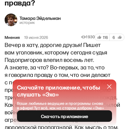
правда?
Тамара Эйдельман
историк
1930
Мнения
19 июня 2026
116
6
Вечер в хату, дорогие друзья! Пишет
вам уголовник, которому сегодня судья
Подопригоров влепил восемь лет.
А знаете, за что? Во-первых, за то, что
я говорила правду о том, что они делают
с памятью о Второй мировой войне. Как
Скачайте приложение, чтобы
превратили трагедию народа в историю
слушать «Эхо»
триумфа их поганого государства и вождя.
Ваши любимые ведущие и программы снова
Как используют воспоминания о той, былой
в эфире! Тут всё, как на старом добром «Эхе»
войне, чтобы оправдывать нынешнюю
Скачать приложение
агрессию. Как отравляют души людей
людоедской пропагандой. Как мысль о том,