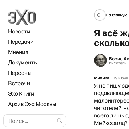
На главную
Я всё ж
Новости
скольк
Передачи
Мнения
Борис А
Документы
По
писатель
Персоны
Мнения
19 июня
Встречи
Я не пишу зд
подавляющем
Эхо Книги
малоинтересн
Архив Эха Москвы
читателей, 
всего лишь о
Мейксфилд? 