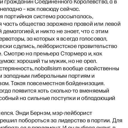
 и гражданин Соединенного Королевства, а в
неладно – как повсюду сейчас.
я партийная система рассыпалась,
я часть общества заражена правой или левой
 демагогией, и никто не знает, что с этим
ерваторы, за которых я всегда голосовал,
ески сдулись, лейбористское правительство
. Смотрю на премьера Стармера и, как
умаю: хороший ты мужик, но не орел.
стерянность, noballsism вообще свойственны
 западным либеральным партиям и
вам. Такая повсеместная байденизация.
когда появится хоть сколько-то вменяемый
особный на сильные поступки и обладающий
шелся. Энди Бернэм, мэр-лейборист
решил побороться за лидерство в партии. Для
избраться в парламент. И он выбрал округ, в