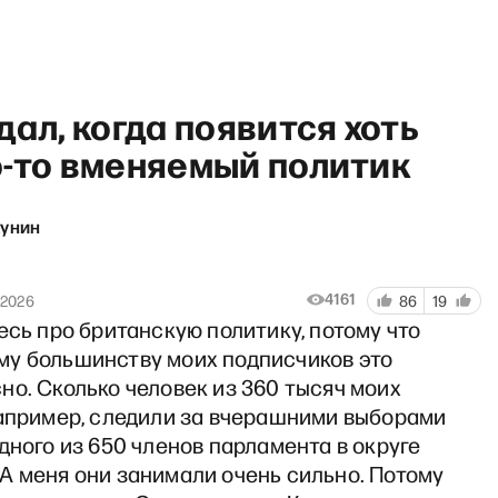
дал, когда появится хоть
о-то вменяемый политик
кунин
ртрет дня: Элла Памфилова 
4161
 2026
86
19
есь про британскую политику, потому что
у большинству моих подписчиков это
о. Сколько человек из 360 тысяч моих
например, следили за вчерашними выборами
дного из 650 членов парламента в округе
А меня они занимали очень сильно. Потому