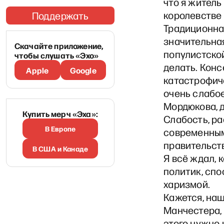
что я житель
королевстве 
Поддержать
Традиционна
значительна
Скачайте приложение,
популистской
чтобы слушать «Эхо»
делать. Конс
Apple
Google
катастрофич
очень слабое
Мордюкова, д
Купить мерч «Эха»:
Слабость, ра
В Европе
современным
правительст
В США и Канаде
Я всё ждал, 
политик, сп
харизмой.
Кажется, на
Манчестера, 
этого нужно 