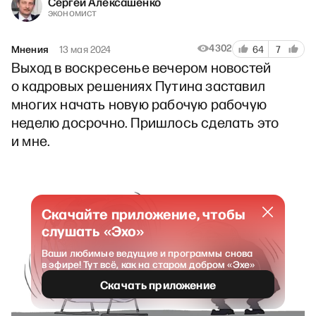
Сергей Алексашенко
экономист
4302
Мнения
13 мая 2024
64
7
Выход в воскресенье вечером новостей
о кадровых решениях Путина заставил
многих начать новую рабочую рабочую
неделю досрочно. Пришлось сделать это
и мне.
Скачайте приложение, чтобы
слушать «Эхо»
Ваши любимые ведущие и программы снова
в эфире! Тут всё, как на старом добром «Эхе»
Скачать приложение