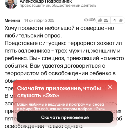
Александр Подрабинек
правозащитник, общественный деятель
406
Мнения
14 октября 2025
25
4
Хочу провести небольшой и совершенно
любительский опрос.
Представьте ситуацию: террорист захватил
пять заложников – трех мужчин, женщину и
ребенка. Вы – спецназ, приехавший на место
события. Вам удается договориться с
террористом об освобождении ребенка в
обмен на какие-то уступки (выполнение
Скачайте приложение, чтобы
требований, деньги или что-то другое).
слушать «Эхо»
В момент освобождения маленького
заложника у вас появляется возможность
Ваши любимые ведущие и программы снова
в эфире! Тут всё, как на старом добром «Эхе»
пристрелить террориста и освободить всех
Скачать приложение
пятерых. Но у вас с террористом договор об
освобождении только одного.