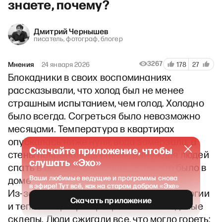
знаете, почему?
Дмитрий Чернышев
писатель, фотограф, блогер
3267
Мнения
24 января 2026
178
27
Блокадники в своих воспоминаниях
рассказывали, что холод был не менее
страшным испытанием, чем голод. Холодно
было всегда. Согреться было невозможно
месяцами. Температура в квартирах
опускалась ниже нуля, вода замерзала, а
Скачайте приложение, чтобы
стены покрывались инеем, вынуждая людей
слушать «Эхо»
спать в одежде, укрываясь всем, что было в
Ваши любимые ведущие и программы снова
доме
в эфире! Тут всё, как на старом добром «Эхе»
Из-за прекращения подачи электроэнергии
Скачать приложение
и тепла квартиры превратились в ледяные
склепы. Люди сжигали все, что могло гореть: