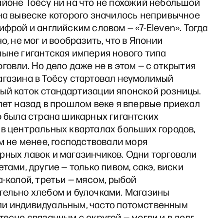
йоне Тоёсу ни на что не похожий небольшой
на вывеске которого значилось непривычное
ифрой и английским словом — «7-Еleven». Тогда
о, не мог и вообразить, что в Японии
ыне гигантская империя нового типа
говли. Но дело даже не в этом — с открытия
агазина в Тоёсу стартовал неумолимый
ый каток стандартизации японской розницы.
лет назад в прошлом веке я впервые приехал
о была страна шикарных гигантских
в центральных кварталах больших городов,
ем не менее, господствовали моря
рных лавок и магазинчиков. Одни торговали
етами, другие — только пивом, сакэ, виски
а-колой, третьи — мясом, рыбой
тельно хлебом и булочками. Магазины
и индивидуальным, часто потомственным
тесно связанным с округой — могли и в долг