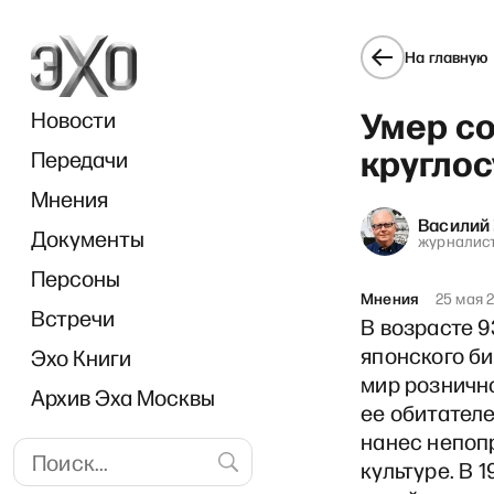
На главную
Умер с
Новости
кругло
Передачи
Мнения
Василий 
Документы
РЗВ
журналист
Персоны
Мнения
25 мая 
Встречи
В возрасте 9
японского б
Эхо Книги
мир рознично
Архив Эха Москвы
ее обитателе
нанес непоп
культуре. В 1