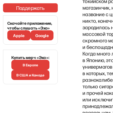
токийском ра
магазинчик, 
Поддержать
название с ц
никто, конечн
Скачайте приложение,
зародилась н
чтобы слушать «Эхо»
массовой тор
Apple
Google
скромного м
и беспощадн
Когда много 
Купить мерч «Эха»:
в Японию, эт
В Европе
универмагов 
в которых, т
В США и Канаде
разнокалибе
только сигар
и прочей кок
или исключи
принадлежал
владельцам, 