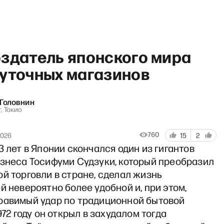
оздатель японского мира
суточных магазинов
Головнин
РТ с Антоном Рубиным и Да
, Токио
760
2026
15
2
3 лет в Японии скончался один из гигантов
изнеса Тосифуми Судзуки, который преобразил
й торговли в стране, сделал жизнь
й невероятно более удобной и, при этом,
равимый удар по традиционной бытовой
972 году он открыл в захудалом тогда