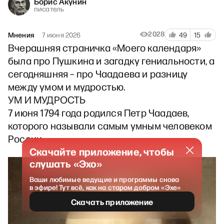
Борис Акунин
писатель
2028
Мнения
7 июня 2026
49
15
Вчерашняя страничка «Моего календаря»
была про Пушкина и загадку гениальности, а
сегодняшняя – про Чаадаева и разницу
между умом и мудростью.
УМ И МУДРОСТЬ
7 июня 1794 года родился Петр Чаадаев,
которого называли самым умным человеком
России.
Скачайте приложение, чтобы
слушать «Эхо»
Ваши любимые ведущие и программы снова
в эфире! Тут всё, как на старом добром «Эхе»
Скачать приложение