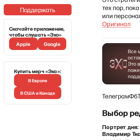
тех пор, пок
Поддержать
или персонал
Оригинал
Скачайте приложение,
чтобы слушать «Эхо»
Apple
Google
Все 
оста
Это 
поже
Купить мерч «Эха»:
подд
В Европе
В США и Канаде
Телеграм
Фб
Выбор ре
Портрет дня: Татьяна
Портрет дня:
 Мартынов
дактор «Новой
Навка — олимпийская
Владимир Тка
опа»