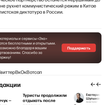
а не рухнет коммунистический режим в Китае
истская диктатура в России.
материалы и сервисы «Эха»
ются бесплатными и открытыми.
возможно благодаря вашим
Поддержать
ртвованиям. Спасибо за
ержку!
Твиттер
Вк
Ок
Вотсап
дакции
Туристы продолжили
Екатерина
Шульман
чук —
отдыхать после
политолог