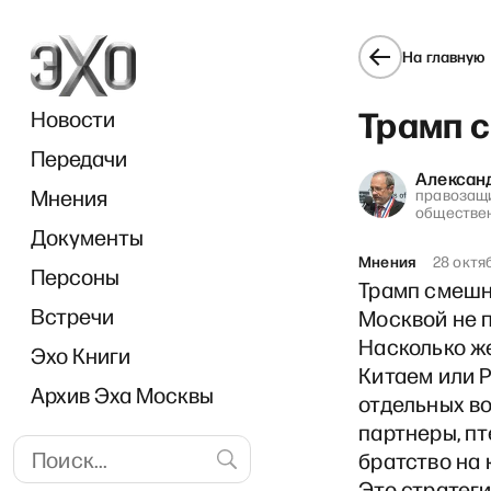
На главную
Трамп 
Новости
Передачи
Алексан
Мнения
правозащи
обществе
Документы
«Один» с Дмитрием Быковы
Мнения
28 октя
Персоны
Трамп смешн
Встречи
Москвой не п
Насколько же
Эхо Книги
Китаем или 
Архив Эха Москвы
отдельных во
партнеры, пт
братство на 
Это стратег