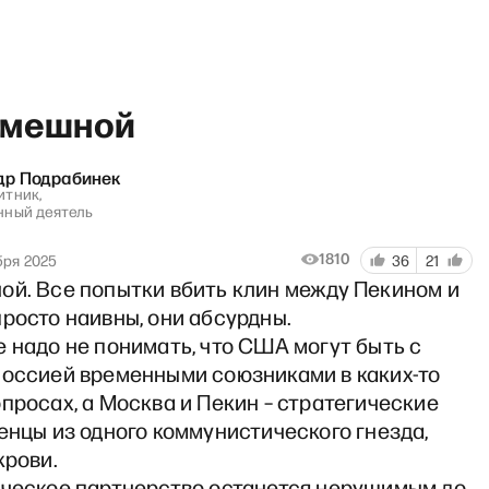
смешной
др Подрабинек
тник,
нный деятель
м: Феномен Шекспира
1810
бря 2025
36
21
ой. Все попытки вбить клин между Пекином и
росто наивны, они абсурдны.
 надо не понимать, что США могут быть с
Россией временными союзниками в каких-то
просах, а Москва и Пекин – стратегические
енцы из одного коммунистического гнезда,
крови.
ическое партнерство останется нерушимым до