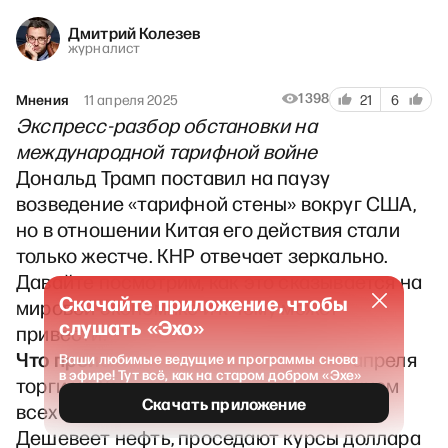
Дмитрий Колезев
журналист
1398
Мнения
11 апреля 2025
21
6
Экспресс-разбор обстановки на
международной тарифной войне
Дональд Трамп поставил на паузу
возведение «тарифной стены» вокруг США,
но в отношении Китая его действия стали
только жестче. КНР отвечает зеркально.
Давайте посмотрим, как это сказывается на
Скачайте приложение, чтобы
мировой экономике и к чему может
слушать «Эхо»
привести.
Что происходит на рынках США?
10 апреля
Ваши любимые ведущие и программы снова
в эфире! Тут всё, как на старом добром «Эхе»
торги на Уолл-стрит закрылись падением
Скачать приложение
всех ключевых индексов от
2,5 до 4,3%
.
Дешевеет нефть, проседают курсы доллара