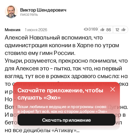
Виктор Шендерович
писатель
3169
Мнения
1 июня 2026
86
12
Алексей Навальный вспоминал, что
администрация колонии в Харпе по утрам
ставила ему гимн России.
Упыри, разумеется, прекрасно понимали, что
для Алексея это – пытка, так что, на первый
взгляд, тут все в рамках здравого смысла: на
то они и упыри, чтобы пить кровь из человека
Скачайте приложение, чтобы
и радоваться.
слушать «Эхо»
Но – приглядимся к этой коллизии…
Вот я, например, не люблю философа Дугина.
Ваши любимые ведущие и программы снова
в эфире! Тут всё, как на старом добром «Эхе»
И вот я отловил его – представили? – запер в
Скачать приложение
бетонной клетке – представили? – и врубил
на все децибелы «Атикву»…