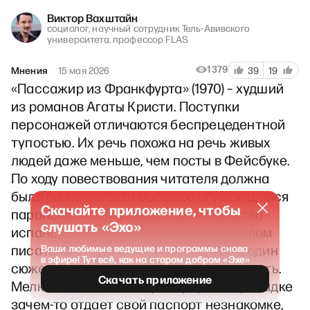
Виктор Вахштайн
социолог, научный сотрудник Тель-Авивского
университета, профессор FLAS
1379
Мнения
15 мая 2026
39
19
«Пассажир из Франкфурта» (1970) – худший
из романов Агаты Кристи. Поступки
персонажей отличаются беспрецедентной
тупостью. Их речь похожа на речь живых
людей даже меньше, чем посты в Фейсбуке.
По ходу повествования читателя должна
была бы накрыть атмосфера сгущающейся
Скачайте приложение, чтобы
паранойи, но накрывает только чувство
слушать «Эхо»
испанского стыда за великую в прошлом
писательницу. Однако есть в романе один
Ваши любимые ведущие и программы снова
в эфире! Тут всё, как на старом добром «Эхе»
сюжет, который прочно западает в память.
Скачать приложение
Мелкий чиновник в аэропорту на пересадке
зачем-то отдает свой паспорт незнакомке,