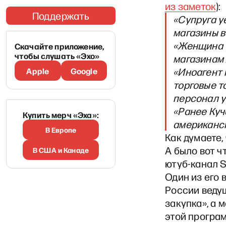
из заметок
):
Поддержать
«Супруга у
магазины в
«Женщина 
Скачайте приложение,
чтобы слушать «Эхо»
магазинам 
Apple
Google
«Иноагент 
торговые то
персонал у
«Ранее Куч
Купить мерч «Эха»:
американск
В Европе
Как думаете,
А было вот ч
В США и Канаде
ютуб-канал S
Один из его 
России веду
закупка», а 
этой програм