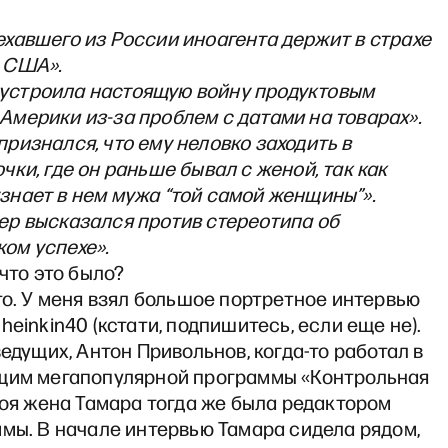
ехавшего из России иноагента держит в страхе
 США».
устроила настоящую войну продуктовым
Америки из-за проблем с датами на товарах».
признался, что ему неловко заходить в
чки, где он раньше бывал с женой, так как
знает в нем мужа “той самой женщины”».
ер высказался против стереотипа об
ом успехе».
 что это было?
то. У меня взял большое портретное интервью
heinkin40 (кстати, подпишитесь, если еще не).
ведущих, Антон Привольнов, когда-то работал в
щим мегапопулярной программы «Контрольная
моя жена Тамара тогда же была редактором
мы. В начале интервью Тамара сидела рядом,