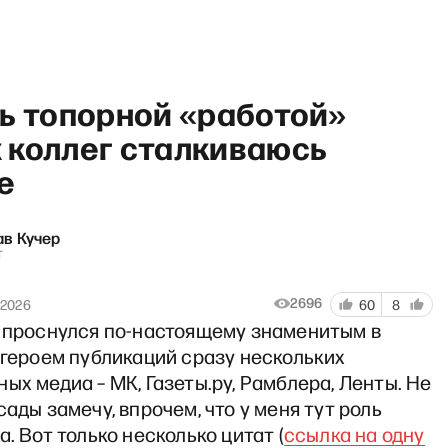
ль топорной «работой»
 коллег сталкиваюсь
е
арева Тут» с Александрой А
ав Кучер
т
2696
 2026
60
8
я проснулся по-настоящему знаменитым в
 героем публикаций сразу нескольких
ых медиа – МК, Газеты.ру, Рамблера, Ленты. Не
сады замечу, впрочем, что у меня тут роль
а. Вот только несколько цитат (
ссылка на одну