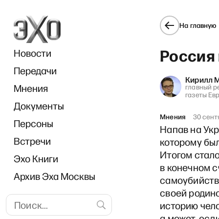
На главную
Россия
Новости
Передачи
Кирилл 
Мнения
главный р
газеты Ев
Документы
Мнения
30 сент
Персоны
Напав на Укр
Встречи
которому был
Итогом стало
Эхо Книги
в конечном с
Архив Эха Москвы
самоубийств
своей родин
историю чел
а может, есл