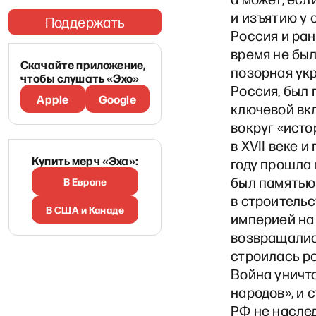
и изъятию у 
Поддержать
Россия и ран
время не бы
Скачайте приложение,
позорная укр
чтобы слушать «Эхо»
Россия, был 
Apple
Google
ключевой вк
вокруг «ист
в XVII веке 
Купить мерч «Эха»:
году прошла
был памятью
В Европе
в строительс
В США и Канаде
империей на 
возвращалис
строилась ро
Война уничт
народов», и 
РФ не насле