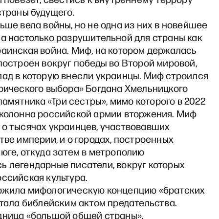
страны будущего.
ьше вела войны, но не одна из них в новейшее
ла настолько разрушительной для страны как
аинская война. Миф, на котором держалась
построен вокруг победы во Второй мировой,
лад в которую внесли украинцы. Миф строился
орического выбора» Богдана Хмельницкого
и памятника «Три сестры», мимо которого в 2022
 колонна российской армии вторжения. Миф
 о тысячах украинцев, участвовавших
тве империи, и о городах, построенных
юге, откуда затем в метрополию
ь легендарные писатели, вокруг которых
ссийская культура.
ожила мифологическую концепцию «братских
стала библейским актом предательства.
дница «большой общей страны»,