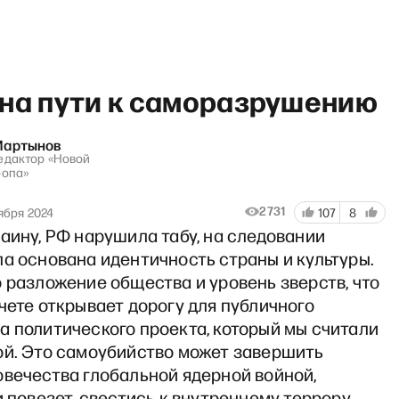
 на пути к саморазрушению
Мартынов
едактор «Новой
ропа»
«И грянул Грэм»: Путин в бр
2731
ября 2024
107
8
аину, РФ нарушила табу, на следовании
а основана идентичность страны и культуры.
 разложение общества и уровень зверств, что
чете открывает дорогу для публичного
а политического проекта, который мы считали
ой. Это самоубийство может завершить
овечества глобальной ядерной войной,
и повезет, свестись к внутреннему террору