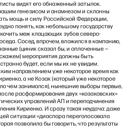
тисты видят его обнаженный затылок.
 нашим генезисом и анамнезом и склонны
ать мощь и силу Российской Федерации,
рудно понять, как небольшому государству
скочить меж клацающих зубов северо-
оседа. Сосед, впрочем, вложился в кампанию,
анные (циник сказал бы, и оплаченные —
е скажем) мероприятия должны быть
странно будет, если мы их не увидим.
ским направлением уже некоторое время как
риенко, а не Козак (который уже некоторое
ало чем занимался), нынешние выборы первые,
осле расформирования двух «козаковских»
ических управлений АП и переподчинения
ления Кириенко. И сразу такая неудача: даже
щей ситуации «диаспора переголосовала
торая позволила бы говорить, что результаты