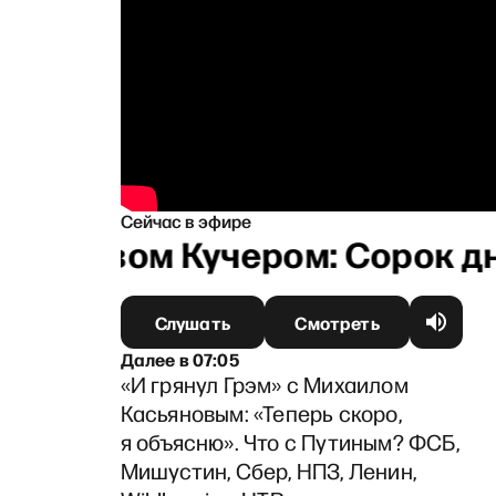
Сейчас в эфире
ниславом Кучером: Сорок дней
Слушать
Смотреть
Далее
в
07:05
«И грянул Грэм» с Михаилом
Касьяновым: «Теперь скоро,
я объясню». Что с Путиным? ФСБ,
Мишустин, Сбер, НПЗ, Ленин,