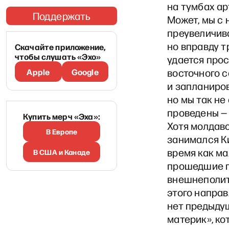
на тумбах ар
Поддержать
Может, мы с
преувеличив
но вправду т
Скачайте приложение,
чтобы слушать «Эхо»
удается про
Apple
Google
восточного с
и запланиров
но мы так н
проведены — 
Купить мерч «Эха»:
Хотя молдав
В Европе
занимался Ки
время как м
В США и Канаде
прошедшие п
внешнеполит
этого направ
нет предыду
материк», ко