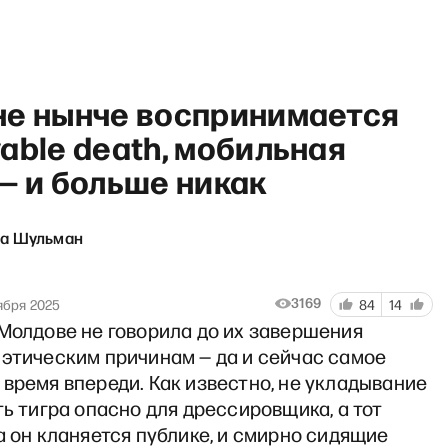
не нынче воспринимается
able death, мобильная
— и больше никак
очу сказать. Ларина» со Ста
на Шульман
3169
ября 2025
84
14
 Молдове не говорила до их завершения
 этическим причинам — да и сейчас самое
время впереди. Как известно, не укладывание
ть тигра опасно для дрессировщика, а тот
а он кланяется публике, и смирно сидящие