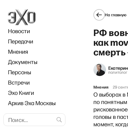
На главную
РФ вов
Новости
как mov
Передачи
смерть 
Мнения
Документы
«Х
Екатери
Персоны
политолог
Встречи
Мнения
29 сент
Эхо Книги
О выборах в
по понятным
Архив Эха Москвы
рискованное 
головы в пас
момент, когд