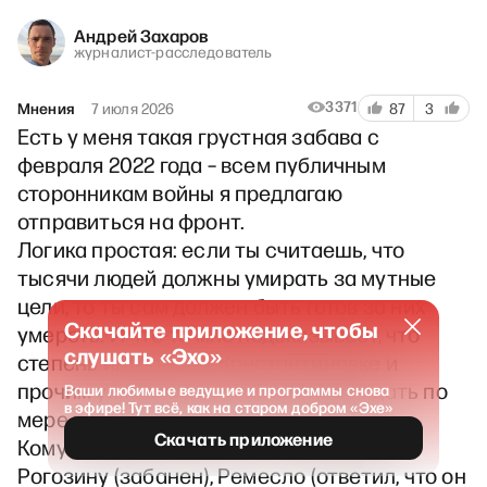
Андрей Захаров
журналист-расследователь
3371
Мнения
7 июля 2026
87
3
Есть у меня такая грустная забава с
февраля 2022 года – всем публичным
сторонникам войны я предлагаю
отправиться на фронт.
Логика простая: если ты считаешь, что
тысячи людей должны умирать за мутные
цели, то ты сам должен быть готов за них
Скачайте приложение, чтобы
умереть. И что-то мне подсказывает, что
слушать «Эхо»
степень интереса к Константиновке и
прочим украинским селам будет падать по
Ваши любимые ведущие и программы снова
в эфире! Тут всё, как на старом добром «Эхе»
мере продвижения к фронту и смерти.
Скачать приложение
Кому-то я только не писал – Медведеву и
Рогозину (забанен), Ремесло (ответил, что он