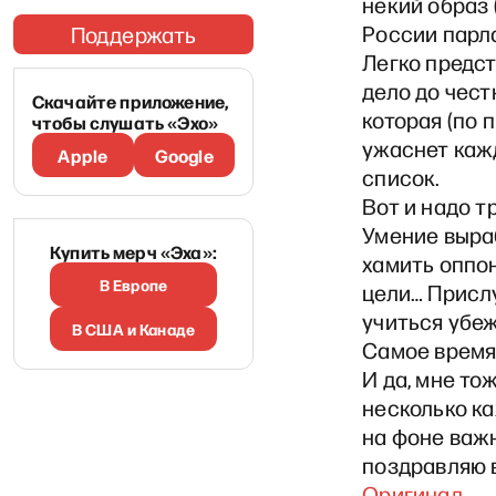
некий образ 
России парл
Поддержать
Легко предст
дело до чест
Скачайте приложение,
которая (по
чтобы слушать «Эхо»
ужаснет каж
Apple
Google
список.
Вот и надо т
Умение выра
Купить мерч «Эха»:
хамить оппон
В Европе
цели… Прислу
учиться убеж
В США и Канаде
Самое время
И да, мне то
несколько к
на фоне важн
поздравляю 
Оригинал