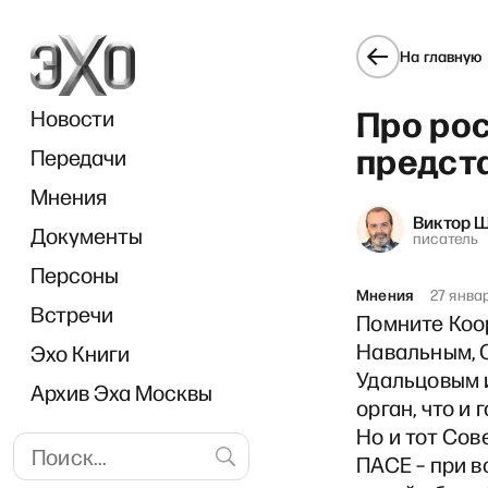
На главную
Про ро
Новости
предст
Передачи
Мнения
Виктор 
Документы
«
писатель
Персоны
Мнения
27 янва
Встречи
Помните Коо
Навальным, 
Эхо Книги
Удальцовым 
Архив Эха Москвы
орган, что и 
Но и тот Сов
ПАСЕ – при в