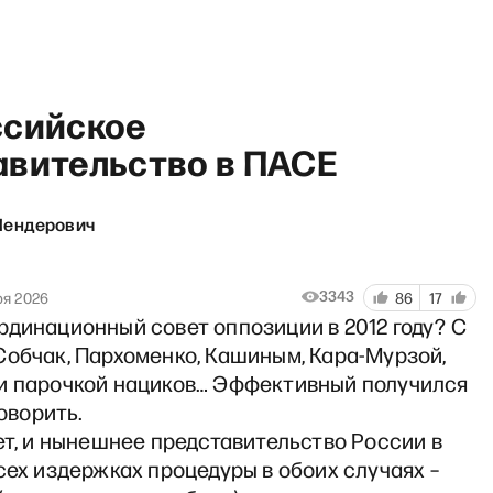
ссийское
авительство в ПАСЕ
Шендерович
Новейшая история России» с
3343
ря 2026
86
17
рдинационный совет оппозиции в 2012 году? С
Собчак, Пархоменко, Кашиным, Кара-Мурзой,
и парочкой нациков… Эффективный получился
говорить.
ет, и нынешнее представительство России в
сех издержках процедуры в обоих случаях –