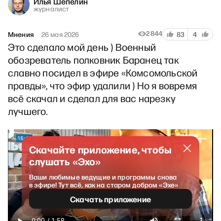
Илья Шепелин
журналист
2844
Мнения
26 мая 2026
83
4
Это сделало мой день ) Военный
обозреватель полковник Баранец так
славно посидел в эфире «Комсомольской
правды», что эфир удалили ) Но я вовремя
всё скачал и сделал для вас нарезку
лучшего.
Скачайте приложение, чтобы
слушать «Эхо»
Ваши любимые ведущие и программы снова
в эфире! Тут всё, как на старом добром «Эхе»
Скачать приложение