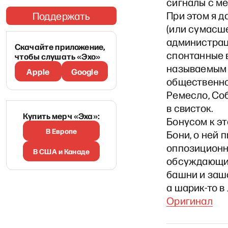
сигналы с ме
При этом я д
Поддержать
(или сумасш
администраци
Скачайте приложение,
спонтанные в
чтобы слушать «Эхо»
называемым 
Apple
Google
общественнос
Ремесло, Со
в свисток.
Купить мерч «Эха»:
Бонусом к э
В Европе
Бони, о ней 
оппозиционн
В США и Канаде
обсуждающим
башни и заша
а шарик-то в 
Оригинал