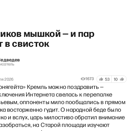
иков мышкой — и пар
 в свисток
Медведев
fast show с Филиппенко и Эг
писатель
1673
ля 2026
53
10
бонягейта» Кремль можно поздравить —
ключения Интернета свелась к перепалке
вьевым, оппоненты мило пообщались в прямом
ка восторженно гудит. О народной беде было
ко и вслух, царь милостиво обратил внимание
разобраться, на Старой площади изучают