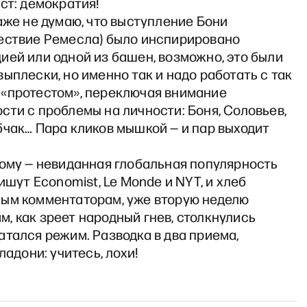
ст: демократия!
аже не думаю, что выступление Бони
ествие Ремесла) было инспирировано
ей или одной из башен, возможно, это были
ыплески, но именно так и надо работать с так
«протестом», переключая внимание
ти с проблемы на личности: Боня, Соловьев,
бчак… Пара кликов мышкой — и пар выходит
тому — невиданная глобальная популярность
пишут Economist, Le Monde и NYT, и хлеб
ым комментаторам, уже вторую неделю
, как зреет народный гнев, столкнулись
тался режим. Разводка в два приема,
ладони: учитесь, лохи!