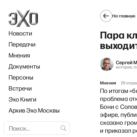
На главную
Пара кл
Новости
выходит
Передачи
Мнения
Сергей 
Документы
Break
историк, 
Персоны
Мнения
29 апре
Встречи
По итогам «
проблема от
Эхо Книги
Бони с Соло
Архив Эха Москвы
эфире, публи
сказано гром
и приказал 