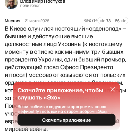
Владимир Пастухов
политолог
2714
Мнения
21 июня 2026
78
86
В Киеве случился настоящий «орденопад» —
бывшие и действующие высшие
должностные лица Украины (к настоящему
моменту в списке как минимум три бывших
президента Украины, один бывший премьер,
действующий глава Офиса Президента
и посол) массово отказываются от польских
орденов в знак солидарности с Зеленским,
Скачайте приложение, чтобы
которого Президент Польши лишил награды
слушать «Эхо»
за реабилитацию УПА (Украинской
Повстанческой Армии), активно
Ваши любимые ведущие и программы снова
в эфире! Тут всё, как на старом добром «Эхе»
участвовавшей в массовых расстрелах
Скачать приложение
евреев и поляков в Украине в годы Второй
мировой войны.