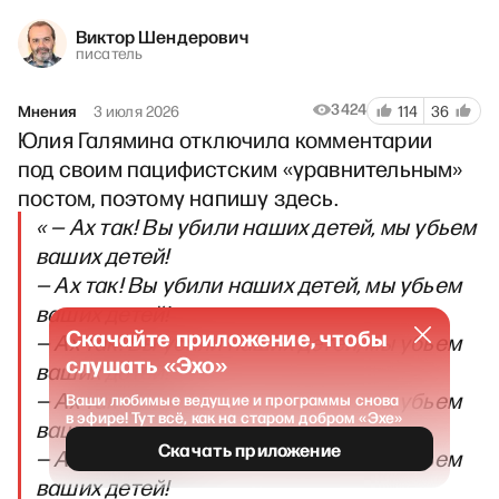
Виктор Шендерович
писатель
3424
Мнения
3 июля 2026
114
36
Юлия Галямина отключила комментарии
под своим пацифистским «уравнительным»
постом, поэтому напишу здесь.
« — Ах так! Вы убили наших детей, мы убьем
ваших детей!
— Ах так! Вы убили наших детей, мы убьем
ваших детей!
Скачайте приложение, чтобы
— Ах так! Вы убили наших детей, мы убьем
слушать «Эхо»
ваших детей!
— Ах так! Вы убили наших детей, мы убьем
Ваши любимые ведущие и программы снова
в эфире! Тут всё, как на старом добром «Эхе»
ваших детей!
Скачать приложение
— Ах так! Вы убили наших детей, мы убьем
ваших детей!