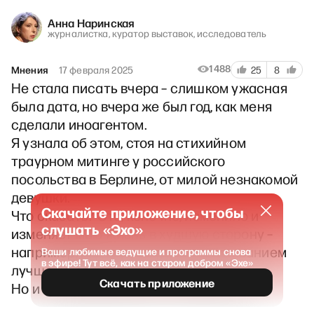
Анна Наринская
журналистка, куратор выставок, исследователь
1488
Мнения
17 февраля 2025
25
8
Не стала писать вчера – слишком ужасная
была дата, но вчера же был год, как меня
сделали иноагентом.
Я узнала об этом, стоя на стихийном
траурном митинге у российского
посольства в Берлине, от милой незнакомой
девушки.
Скачайте приложение, чтобы
Что сказать? Это, конечно, изменило и
слушать «Эхо»
изменяет мою жизнь в худшую сторону –
например, ряд стран куда с таким званием
Ваши любимые ведущие и программы снова
в эфире! Тут всё, как на старом добром «Эхе»
лучше не ездить, растет и растет.
Скачать приложение
Но и в лучшую сторону – тоже изменило.