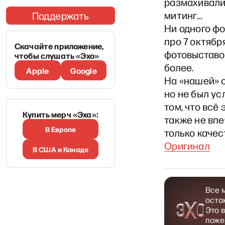
размахивали
митинг…
Поддержать
Ни одного фо
про 7 октябр
Скачайте приложение,
фотовыставок
чтобы слушать «Эхо»
более.
Apple
Google
На «нашей» с
но не был ус
том, что всё
Купить мерч «Эха»:
также не впе
В Европе
только качес
Оригинал
В США и Канаде
Все 
оста
Это 
поже