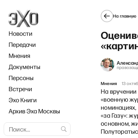
На главную
Оценив
Новости
«карти
Передачи
Мнения
Алексан
Документы
«Диалог
правозащ
Персоны
Мнения
13 октя
Встречи
На вручении 
«военную жур
Эхо Книги
номинациях, 
Архив Эха Москвы
«за Газу»: ж
основном, жи
Полуторатыс