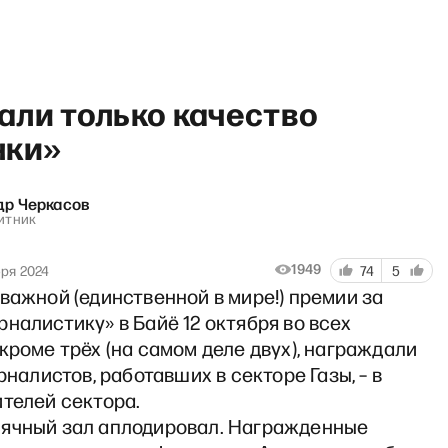
али только качество
нки»
др Черкасов
и» с Сергеем Асланяном
итник
1949
бря 2024
74
5
важной (единственной в мире!) премии за
налистику» в Байё 12 октября во всех
кроме трёх (на самом деле двух), награждали
урналистов, работавших в секторе Газы, – в
телей сектора.
ячный зал аплодировал. Награжденные