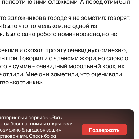
 палестинскими флажками. А перед этим был
то заложников в городе я не заметил; говорят,
я было что-то мельком, на одной из
. Была одна работа номинирована, но не
екции я сказал про эту очевидную амнезию,
лышан. Говорил и с членами жюри, но слова о
 это в сумме – очевидный моральный крах, их
чатлили. Мне они заметили, что оценивали
тво «картинки».
материалы и сервисы «Эха»
ются бесплатными и открытыми.
возможно благодаря вашим
Поддержать
ртвованиям. Спасибо за