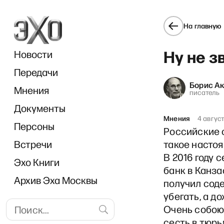
На главную
Ну не з
Новости
Передачи
Борис А
Мнения
писатель
Документы
Мнения
4 авгус
Персоны
Российские с
Встречи
такое насто
В 2016 году
Эхо Книги
банк в Канза
Архив Эха Москвы
получил соде
убегать, а д
Очень собою 
сесть в тюрь