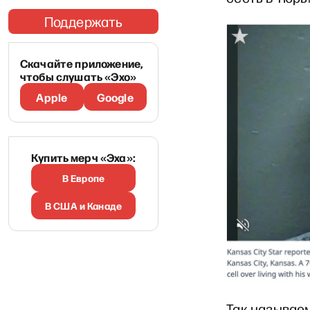
Поддержать
Скачайте приложение,
чтобы слушать «Эхо»
Apple
Google
Купить мерч «Эха»:
В Европе
В США и Канаде
Так называе