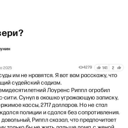
вери?
кунин
Реклама
4279
та 2025
141
2
уды им не нравятся. Я вот вам расскажу, что
ящий судейский садизм.
 семидесятилетний Лоуренс Риппл ограбил
с-сити. Сунул в окошко угрожающую записку,
ржимое кассы, 2717 долларов. Но не стал
ождался полиции и сдался без сопротивления.
довольный, Риппл сказал, что предпочитает
му только бы не жить дальше дома, с женой.