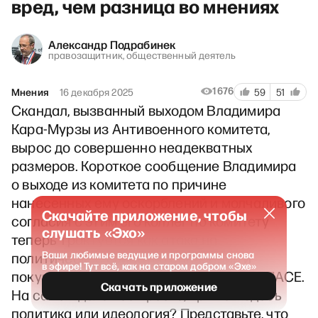
вред, чем разница во мнениях
Александр Подрабинек
правозащитник, общественный деятель
1676
Мнения
16 декабря 2025
59
51
Скандал, вызванный выходом Владимира
Кара-Мурзы из Антивоенного комитета,
вырос до совершенно неадекватных
размеров. Короткое сообщение Владимира
о выходе из комитета по причине
нанесенных ему оскорблений и молчаливого
Скачайте приложение, чтобы
согласия с этим его коллег по комитету
слушать «Эхо»
теперь трактуется как атака на
Ваши любимые ведущие и программы снова
политическое единство оппозиции и
в эфире! Тут всё, как на старом добром «Эхе»
покушение на ее представительство в ПАСЕ.
Скачать приложение
На самом деле все просто, при чем здесь
политика или идеология? Представьте, что