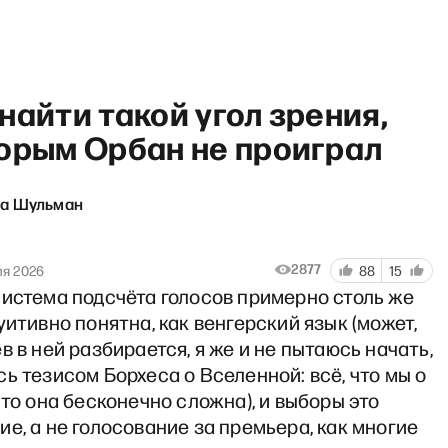
найти такой угол зрения,
торым Орбан не проиграл
на Шульман
«Что мы знаем» с Максимом К
2877
ля 2026
88
15
система подсчёта голосов примерно столь же
уитивно понятна, как венгерский язык (может,
в в ней разбирается, я же и не пытаюсь начать,
ь тезисом Борхеса о Вселенной: всё, что мы о
что она бесконечно сложна), и выборы это
е, а не голосование за премьера, как многие