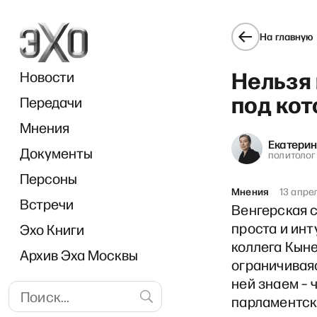
На главную
Нельзя 
Новости
под ко
Передачи
Мнения
Екатери
Документы
политолог
Персоны
Мнения
13 апре
Встречи
Венгерская 
проста и инт
Эхо Книги
коллега Кыне
Архив Эха Москвы
ограничиваяс
ней знаем – 
парламентски