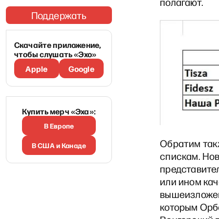
полагают.
Поддержать
Скачайте приложение,
чтобы слушать «Эхо»
Apple
Google
Купить мерч «Эха»:
В Европе
Обратим так
В США и Канаде
спискам. Но
представител
или ином кач
вышеизложенн
которым Орб