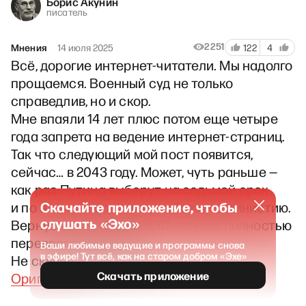
Борис Акунин
писатель
2251
Мнения
14 июля 2025
122
4
Всё, дорогие интернет-читатели. Мы надолго
прощаемся. Военный суд не только
справедлив, но и скор.
Мне впаяли 14 лет плюс потом еще четыре
года запрета на ведение интернет-страниц.
Так что следующий мой пост появится,
сейчас… в 2043 году. Может, чуть раньше —
как раз Путина выберут на седьмой срок
Скачайте приложение, чтобы
и по этому поводу могут объявить амнистию.
слушать «Эхо»
Вернусь к вам бодрым, 87-летним, полностью
перевоспитавшимся.
Ваши любимые ведущие и программы снова
в эфире! Тут всё, как на старом добром «Эхе»
Не скучайте тут пока.
Скачать приложение
Оригинал