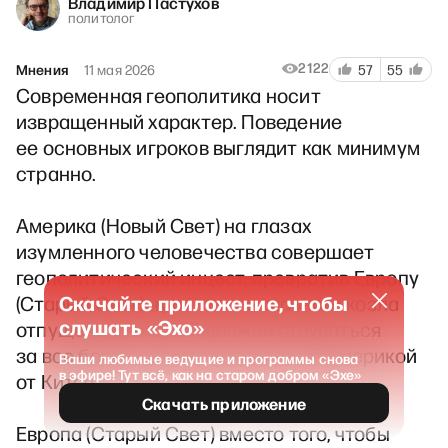
Владимир Пастухов
политолог
2122
Мнения
11 мая 2026
57
55
Современная геополитика носит
извращенный характер. Поведение
ее основных игроков выглядит как минимум
странно.
Америка (Новый Свет) на глазах
изумленного человечества совершает
геополитический инцест, превратив Европу
Скачайте приложение, чтобы
(Старый Свет) чуть ли не в главного козла
слушать «Эхо»
отпущения, который должен отдуваться
за все боли и обиды, понесенные Америкой
Ваши любимые ведущие и программы снова
в эфире! Тут всё, как на старом добром «Эхе»
от Китая.
Скачать приложение
Европа (Старый Свет) вместо того, чтобы