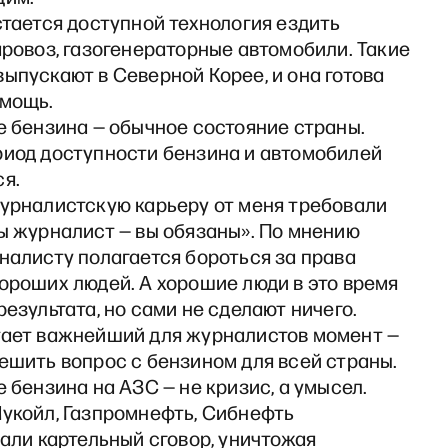
стается доступной технология ездить
аровоз, газогенераторные автомобили. Такие
ыпускают в Северной Корее, и она готова
омощь.
е бензина — обычное состояние страны.
риод доступности бензина и автомобилей
я.
журналистскую карьеру от меня требовали
ы журналист — вы обязаны». По мнению
налисту полагается бороться за права
ороших людей. А хорошие люди в это время
результата, но сами не сделают ничего.
тает важнейший для журналистов момент —
ешить вопрос с бензином для всей страны.
е бензина на АЗС — не кризис, а умысел.
Лукойл, Газпромнефть, Сибнефть
вали картельный сговор, уничтожая