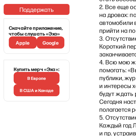
2. Все еще о
Поддержать
на дровах: п
автомобили в
Скачайте приложение,
прийти на п
чтобы слушать «Эхо»
3. Отсутстви
Apple
Google
Короткий пе
заканчиваетс
4. Всю мою 
Купить мерч «Эха»:
помогать: «В
публики, жур
В Европе
и интересы х
В США и Канаде
будут ждать 
Сегодня нас
полагается р
5. Отсутстви
Каждый год 
и пр. устраи