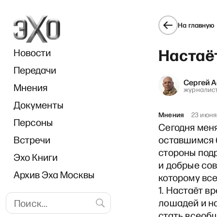
На главную
Настаё
Новости
Передачи
Сергей 
Мнения
журналис
Документы
«В р
Мнения
23 июня
Персоны
Сегодня меня
Встречи
оставшимся 
стороны под
Эхо Книги
и добрые сов
Архив Эха Москвы
которому все
1. Настаёт в
лошадей и на
стать всеоб