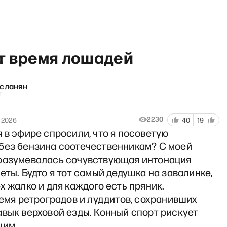
т время лошадей
Асланян
т
абочий полдень» с Матвеем 
2230
 2026
40
19
 в эфире спросили, что я посоветую
без бензина соотечественникам? С моей
разумевалась сочувствующая интонация
еты. Будто я тот самый дедушка на завалинке,
х жалко и для каждого есть пряник.
ремя ретроградов и луддитов, сохранивших
вык верховой езды. Конный спорт рискует
щим.