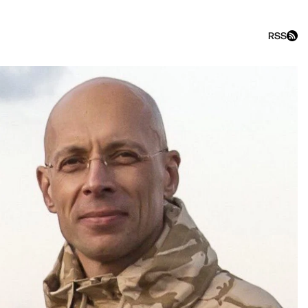
RSS
«Академгородок НеМосквы»: