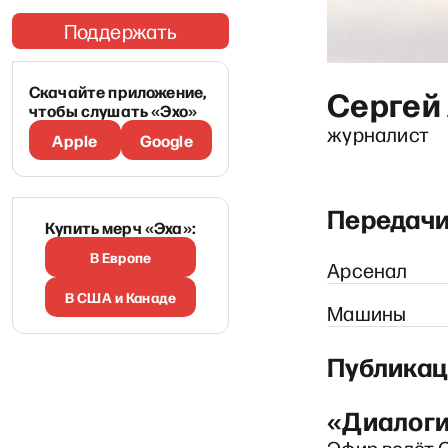
Поддержать
Скачайте приложение,
Сергей
чтобы слушать «Эхо»
журналист
Apple
Google
Передач
Купить мерч «Эха»:
В Европе
Арсенал
В США и Канаде
Машины
Публикац
«Диалоги