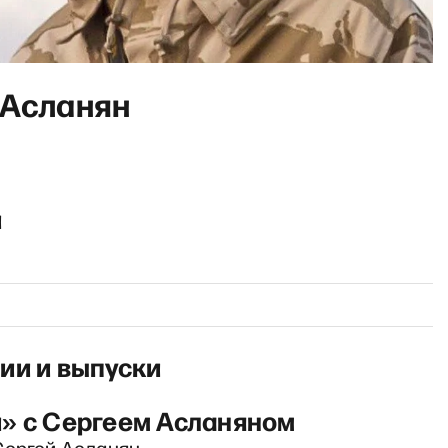
 Асланян
и
ии и выпуски
» с Сергеем Асланяном