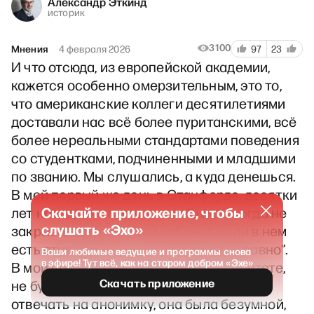
Александр Эткинд
историк
3100
Мнения
4 февраля 2026
97
23
И что отсюда, из европейской академии,
кажется особенно омерзительным, это то,
что американские коллеги десятилетиями
доставали нас всё более пуританскими, всё
более нереальными стандартами поведения
со студентками, подчиненными и младшими
по званию. Мы слушались, а куда денешься.
В мой первый же день в Станфорде, десятки
Скачайте приложение, чтобы
лет назад, мне сказали, чтобы я никогда не
слушать «Эхо»
закрывал дверь в свой кабинет, если в нем
есть студентка “ну или студент, всё равно”.
Ваши любимые ведущие и программы снова
в эфире! Тут всё, как на старом добром «Эхе»
В мой первый день в другом университете,
Скачать приложение
не буду его называть, мне пришлось
отвечать на анонимку, она была безумной,